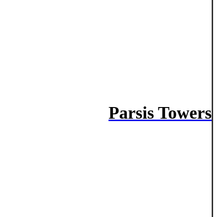
Parsis Towers