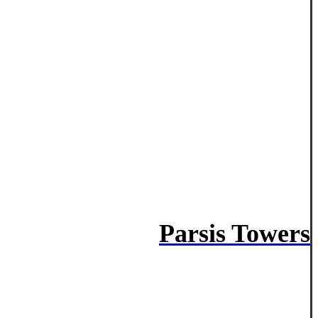
Parsis Towers