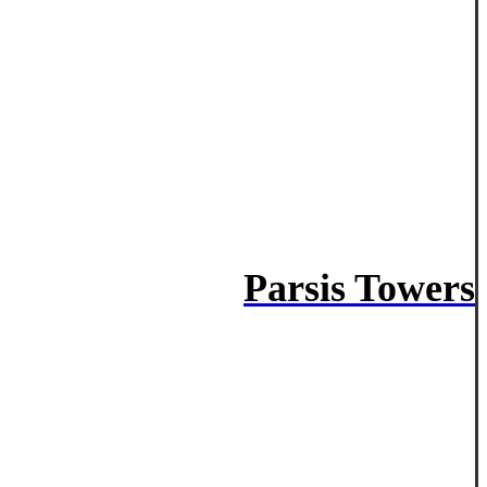
Parsis Towers